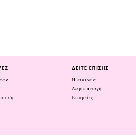
ΥΈΣ
ΔΕΊΤΕ ΕΠΊΣΗΣ
των
Η εταιρεία
ν
Δωροεπιταγή
ποίηση
Εταιρείες