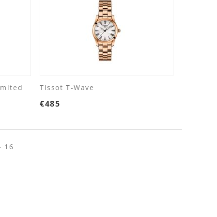
imited
Tissot T-Wave
€
485
- 16