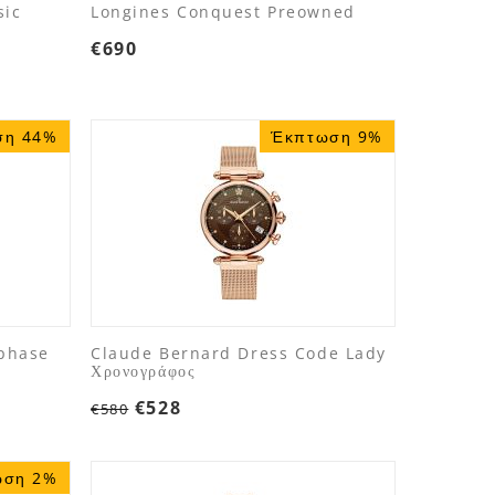
sic
Longines Conquest Preowned
€
690
ση 44%
Έκπτωση 9%
phase
Claude Bernard Dress Code Lady
Χρονογράφος
€
528
€
580
ωση 2%