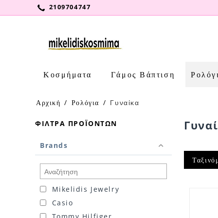
2109704747
Κοσμήματα
Γάμος Βάπτιση
Ρολόγ
Αρχική
/
Ρολόγια
/
Γυναίκα
Γυνα
ΦΊΛΤΡΑ ΠΡΟΪΌΝΤΩΝ
Brands
Ταξινό
Mikelidis Jewelry
Casio
Tommy Hilfiger