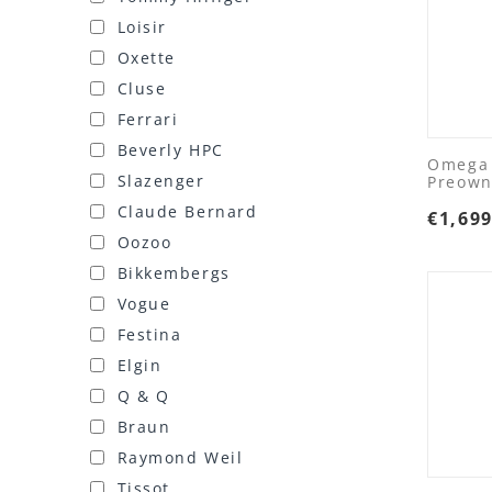
Loisir
Oxette
Cluse
Ferrari
Beverly HPC
Omega 
Slazenger
Preow
Claude Bernard
€
1,69
Oozoo
Bikkembergs
Vogue
Festina
Elgin
Q & Q
Braun
Raymond Weil
Tissot