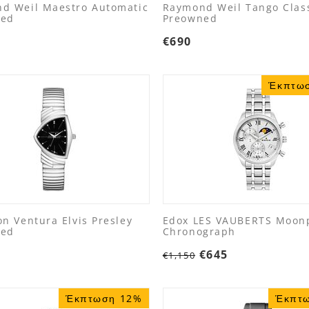
d Weil Maestro Automatic
Raymond Weil Tango Clas
ned
Preowned
€
690
Έκπτω
n Ventura Elvis Presley
Edox LES VAUBERTS Moon
ned
Chronograph
€
645
€
1,150
Έκπτωση 12%
Έκπτ