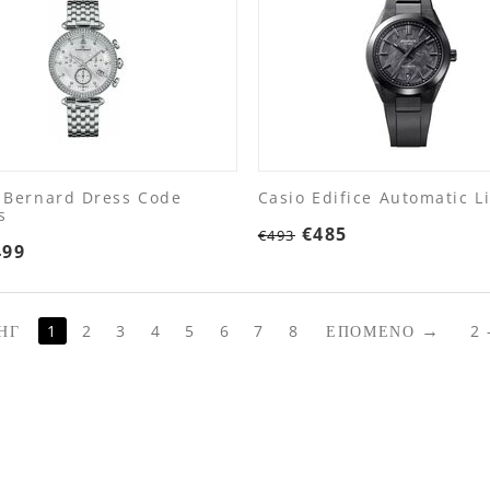
 Bernard Dress Code
Casio Edifice Automatic L
s
€
485
€
493
499
ΗΓ
1
2
3
4
5
6
7
8
ΕΠΌΜΕΝΟ
2 