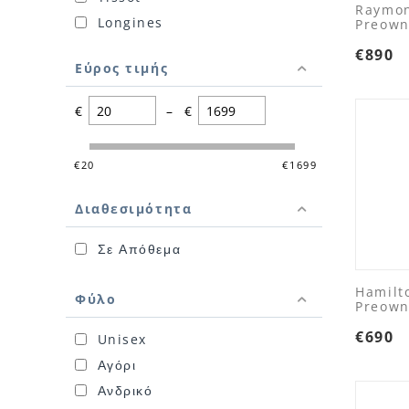
Raymon
Longines
Preow
Hamilton
€
890
Εύρος τιμής
€
–
€
‎€
20
‎€
1699
Διαθεσιμότητα
Σε Απόθεμα
Hamilto
Φύλο
Preow
€
690
Unisex
Αγόρι
Ανδρικό