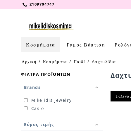
2109704747
Κοσμήματα
Γάμος Βάπτιση
Ρολόγ
Αρχική
/
Κοσμήματα
/
Παιδί
/
Δαχτυλίδια
Δαχτ
ΦΊΛΤΡΑ ΠΡΟΪΌΝΤΩΝ
Brands
Ταξινό
Mikelidis Jewelry
Casio
Εύρος τιμής