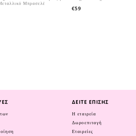
Μεταλλικό Μπρασελέ
€
59
ΥΈΣ
ΔΕΊΤΕ ΕΠΊΣΗΣ
των
Η εταιρεία
ν
Δωροεπιταγή
ποίηση
Εταιρείες