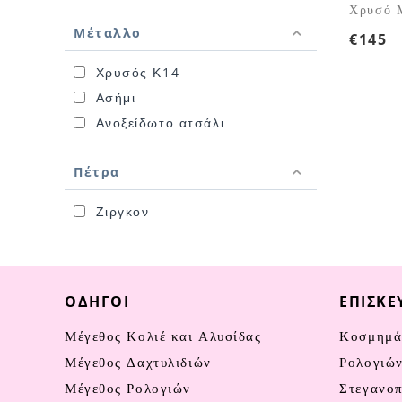
Χρυσό 
Μέταλλο
€
145
Χρυσός Κ14
Ασήμι
Ανοξείδωτο ατσάλι
Πέτρα
Ζιργκον
ΟΔΗΓΟΊ
ΕΠΙΣΚΕ
Μέγεθος Κολιέ και Αλυσίδας
Κοσμημά
Μέγεθος Δαχτυλιδιών
Ρολογιώ
Μέγεθος Ρολογιών
Στεγανο