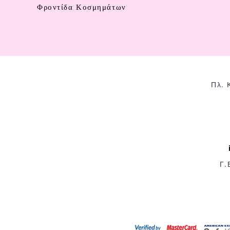
Φροντίδα Κοσμημάτων
Πλ. 
Γ.