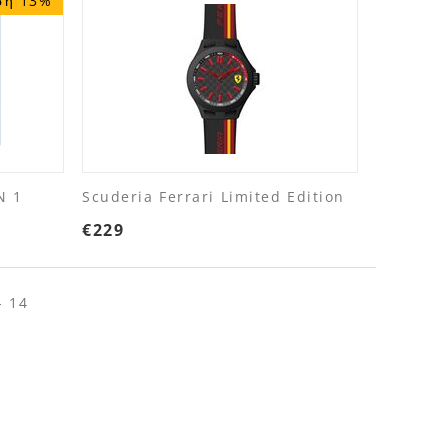
ση 13%
N 1
Scuderia Ferrari Limited Edition
€
229
- 14