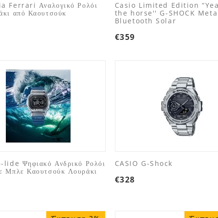
a Ferrari Αναλογικό Ρολόι
Casio Limited Edition “Yea
άκι από Καουτσούκ
the horse'' G-SHOCK Meta
Bluetooth Solar
€
359
-lide Ψηφιακό Ανδρικό Ρολόι
CASIO G-Shock
ε Μπλε Καουτσούκ Λουράκι
€
328