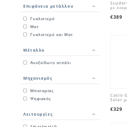
Scuderi
Επιφάνεια μετάλλου
με λουρ
€
389
Γυαλιστερό
Ματ
Γυαλιστερό και Ματ
Μέταλλο
Ανοξείδωτο ατσάλι
Μηχανισμός
Μπαταρίας
Casio G
Ψηφιακός
Solar μ
€
329
Λειτουργίες
Smartwatch