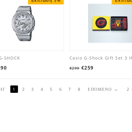
Έκπτωση 3%
Έκπτω
 G-SHOCK
Casio G-Shock Gift Set 3 I
290
€
259
€
299
ΗΓ
1
2
3
4
5
6
7
8
ΕΠΌΜΕΝΟ
2 