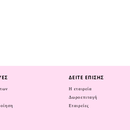
ΥΈΣ
ΔΕΊΤΕ ΕΠΊΣΗΣ
των
Η εταιρεία
ν
Δωροεπιταγή
ποίηση
Εταιρείες