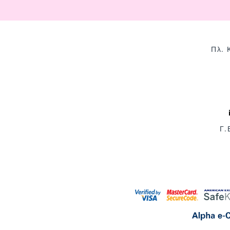
Πλ. 
Γ.