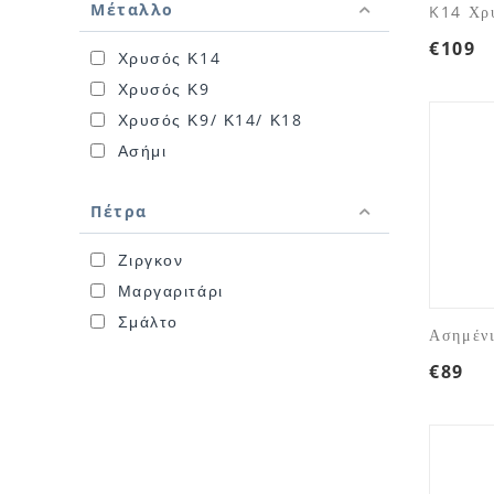
Μέταλλο
K14 Χρυ
€
109
Χρυσός Κ14
Χρυσός Κ9
Χρυσός Κ9/ Κ14/ Κ18
Ασήμι
Πέτρα
Ζιργκον
Μαργαριτάρι
Σμάλτο
Ασημένι
€
89