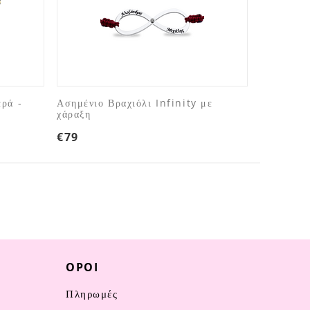
ερά -
Ασημένιο Βραχιόλι Infinity με
χάραξη
€
79
ΌΡΟΙ
Πληρωμές