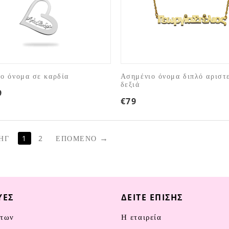
ο όνομα σε καρδία
Ασημένιο όνομα διπλό αριστ
δεξιά
9
€
79
ΗΓ
1
2
ΕΠΌΜΕΝΟ
ΥΈΣ
ΔΕΊΤΕ ΕΠΊΣΗΣ
των
Η εταιρεία