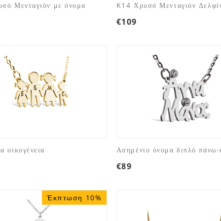
σό Μενταγιόν με όνομα
K14 Χρυσό Μενταγιόν Δελφί
€
109
α οικογένεια
Ασημένιο όνομα διπλό πάνω-
€
89
Έκπτωση 10%