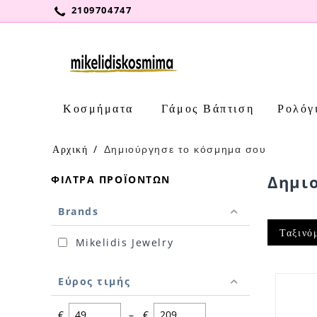
2109704747
Κοσμήματα
Γάμος Βάπτιση
Ρολόγ
Αρχική
/
Δημιούργησε το κόσμημα σου
Δημι
ΦΊΛΤΡΑ ΠΡΟΪΌΝΤΩΝ
Brands
Ταξινό
Mikelidis Jewelry
Εύρος τιμής
€
–
€