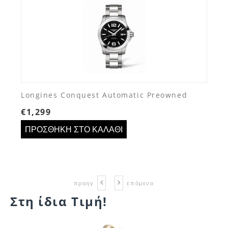
Longines Conquest Automatic Preowned
€
1,299
ΠΡΟΣΘΉΚΗ ΣΤΟ ΚΑΛΆΘΙ
προηγ
επόμενο
Στη ίδια Τιμή!