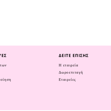
ΥΈΣ
ΔΕΊΤΕ ΕΠΊΣΗΣ
των
Η εταιρεία
ν
Δωροεπιταγή
ποίηση
Εταιρείες