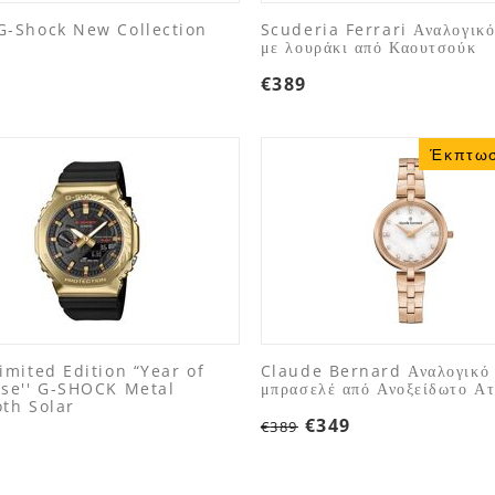
G-Shock New Collection
Scuderia Ferrari Αναλογικό
με λουράκι από Καουτσούκ
€
389
Έκπτω
imited Edition “Year of
Claude Bernard Αναλογικό 
rse'' G-SHOCK Metal
μπρασελέ από Ανοξείδωτο Ατ
oth Solar
€
349
€
389