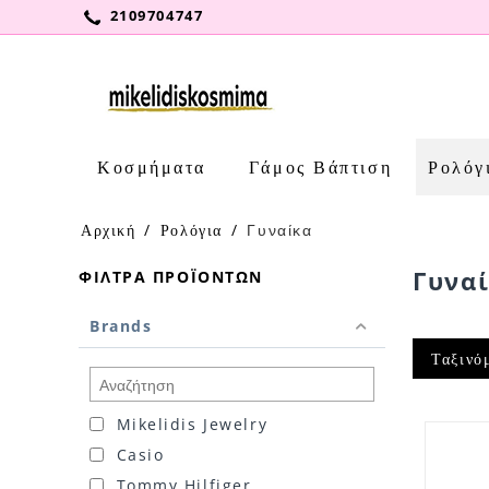
2109704747
Κοσμήματα
Γάμος Βάπτιση
Ρολόγ
Αρχική
/
Ρολόγια
/
Γυναίκα
Γυνα
ΦΊΛΤΡΑ ΠΡΟΪΌΝΤΩΝ
Brands
Ταξινό
Mikelidis Jewelry
Casio
Tommy Hilfiger