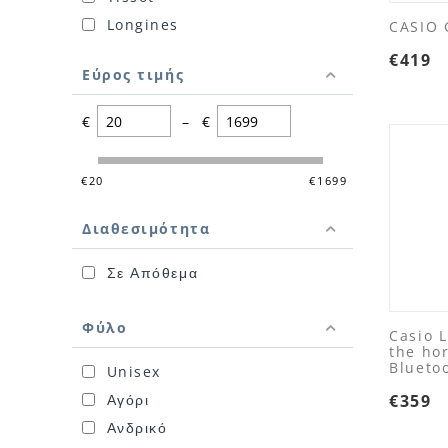
Longines
CASIO 
Hamilton
€
419
Εύρος τιμής
€
–
€
‎€
20
‎€
1699
Διαθεσιμότητα
Σε Απόθεμα
Φύλο
Casio L
the ho
Blueto
Unisex
Αγόρι
€
359
Ανδρικό