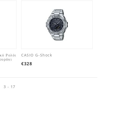
κό Ρολόι
CASIO G-Shock
ουράκι
€
328
3 - 17