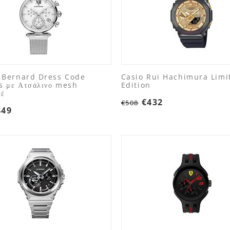
 Bernard Dress Code
Casio Rui Hachimura Limi
ls με Ατσάλινο mesh
Edition
λέ
€
432
€
508
449