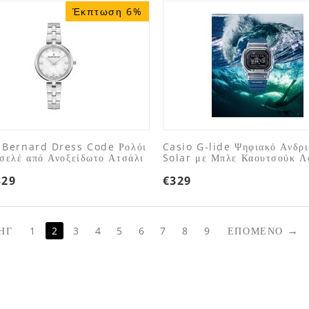
Έκπτωση 6%
 Bernard Dress Code Ρολόι
Casio G-lide Ψηφιακό Ανδρι
σελέ από Ανοξείδωτο Ατσάλι
Solar με Μπλε Καουτσούκ Λ
329
€
329
ΗΓ
1
2
3
4
5
6
7
8
9
ΕΠΌΜΕΝΟ