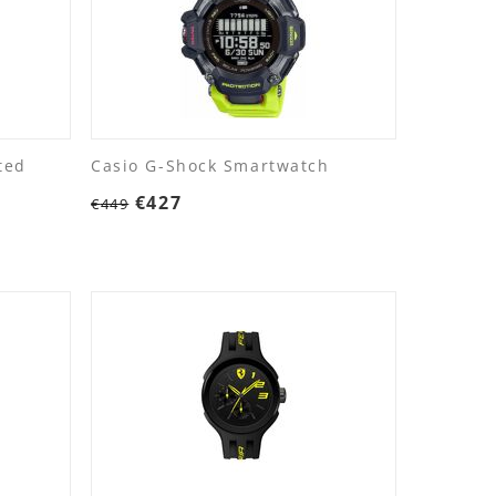
ted
Casio G-Shock Smartwatch
€
427
€
449