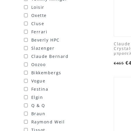
Loisir
Oxette
Cluse
Ferrari
Beverly HPC
Claude
Slazenger
Crysta
μπρασε
Claude Bernard
€
€
465
Oozoo
Bikkembergs
Vogue
Festina
Elgin
Q & Q
Braun
Raymond Weil
Tissot