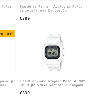
 Ρολόι
Scuderia Ferrari Αναλογικό Ρολόι
με λουράκι από Καουτσούκ
€
389
ση 10%
ρολόι με
Casio Ψηφιακό Ανδρικό Ρολόι 43mm
σάλι
Solar με Λευκό Καουτσούκ Λουράκι
€
339