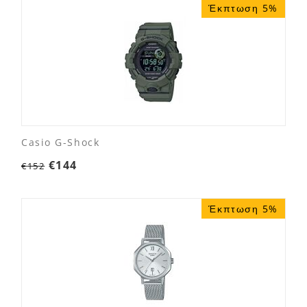
Έκπτωση 5%
Casio G-Shock
€
144
€
152
Έκπτωση 5%